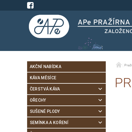
Praží
AKČNÍ NABÍDKA
PR
KÁVA MĚSÍCE
ČERSTVÁ KÁVA
OŘECHY
SUŠENÉ PLODY
SEMÍNKA A KOŘENÍ