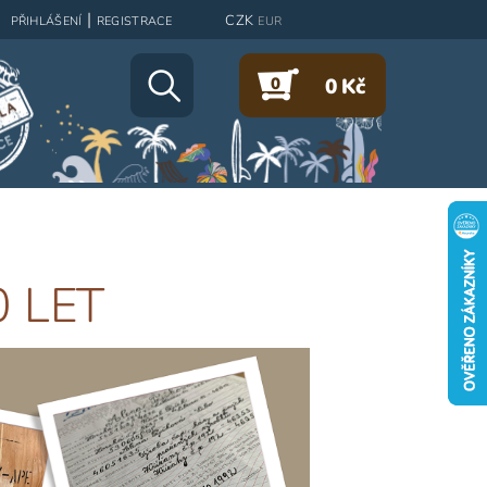
|
CZK
PŘIHLÁŠENÍ
REGISTRACE
EUR
0
0 Kč
0 LET