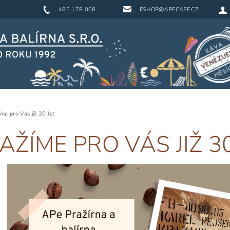
485 178 008
ESHOP@APECAFE.CZ
me pro Vás již 30 let
AŽÍME PRO VÁS JIŽ 3