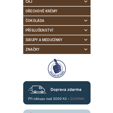
ČAJ
OŘECHOVÉ KRÉMY
ČOKOLÁDA
PŘÍSLUŠENSTVÍ
SIRUPY A MEDUCÍNKY
ZNAČKY