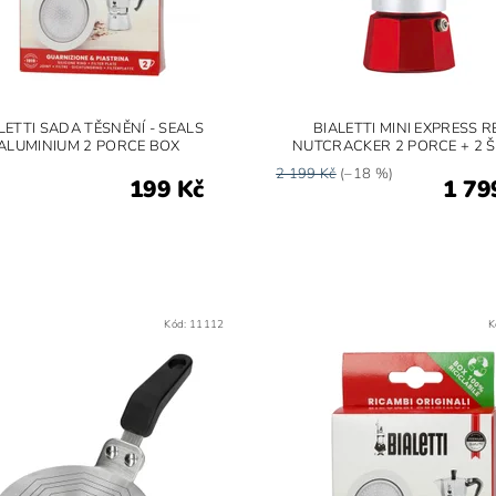
LETTI SADA TĚSNĚNÍ - SEALS
BIALETTI MINI EXPRESS R
ALUMINIUM 2 PORCE BOX
NUTCRACKER 2 PORCE + 2 
2 199 Kč
(–18 %)
199 Kč
1 79
Kód:
11112
K