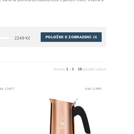
ce, která se promítá do budoucnosti s jasným cílem: kvalita a
POLOŽEK K ZOBRAZENÍ:
16
2249
Kč
1
1
16
Stránka
z
-
položek celkem
ód:
12407
Kód:
11985