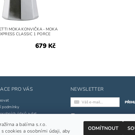
ETTI MOKA KONVIČKA - MOKA
XPRESS CLASSIC 1 PORCE
679 Kč
ACE PRO VÁS
NEWSLETTER
povat
í podmínky
osobních údajů a dat
Registrací k odběru newslette
souhlasíte s našimi
obchodními
žírna a balírna s.r.o.
né značky
podmínkami
.
ODMÍTNOUT
SO
 s cookies a osobními údaji, aby
pojmů
Informace o zpracování osobních