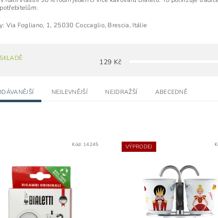
v Itálii vlastní 90% rodin jeden či více kávovarů Bialetti. To potvrzuje tradi
potřebitelům.
my:
Via Fogliano, 1,
25030 Coccaglio,
Brescia, Itálie
 SKLADĚ
129
Kč
ODÁVANĚJŠÍ
NEJLEVNĚJŠÍ
NEJDRAŽŠÍ
ABECEDNĚ
Kód:
14245
K
VÝPRODEJ