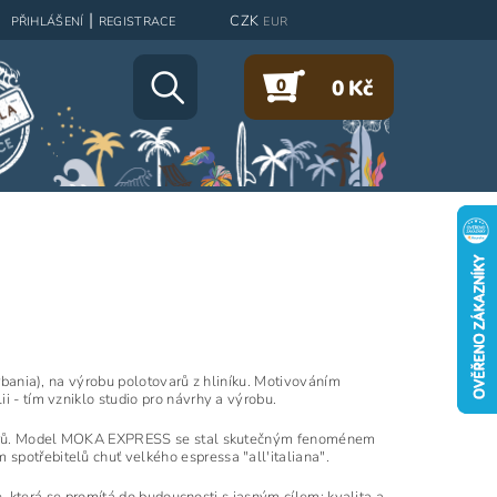
|
CZK
PŘIHLÁŠENÍ
REGISTRACE
EUR
0
0 Kč
erbania), na výrobu polotovarů z hliníku. Motivováním
i - tím vzniklo studio pro návrhy a výrobu.
rů. Model MOKA EXPRESS se stal skutečným fenoménem
spotřebitelů chuť velkého espressa "all'italiana".