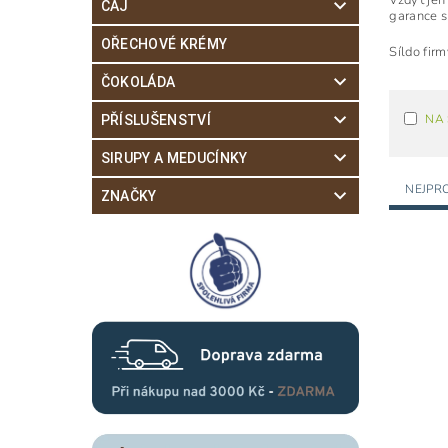
Vždyť jen 
ČAJ
garance s
OŘECHOVÉ KRÉMY
Síldo fir
ČOKOLÁDA
NA
PŘÍSLUŠENSTVÍ
SIRUPY A MEDUCÍNKY
NEJPR
ZNAČKY