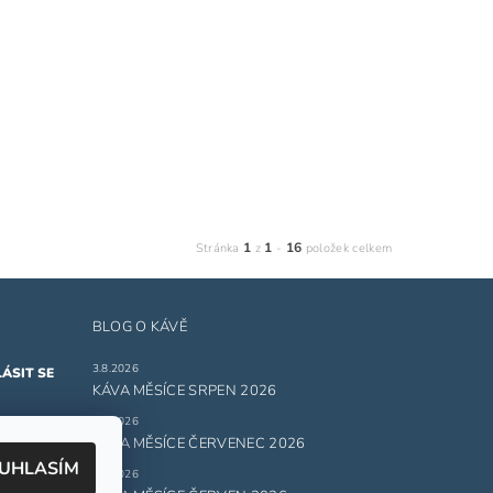
1
1
16
Stránka
z
-
položek celkem
BLOG O KÁVĚ
3.8.2026
KÁVA MĚSÍCE SRPEN 2026
1.7.2026
ru
KÁVA MĚSÍCE ČERVENEC 2026
UHLASÍM
1.6.2026
 údajů.