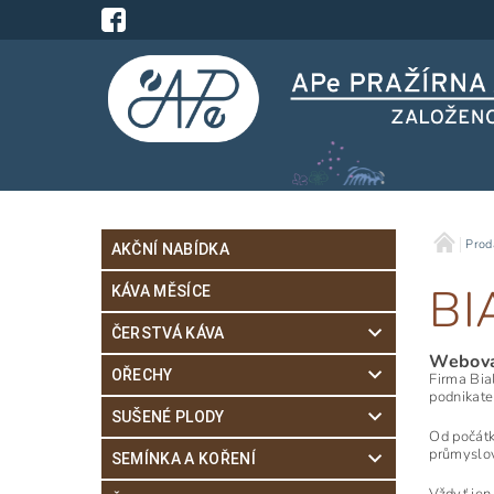
Prod
AKČNÍ NABÍDKA
BI
KÁVA MĚSÍCE
ČERSTVÁ KÁVA
Webová
OŘECHY
Firma Bial
podnikate
SUŠENÉ PLODY
Od počátk
průmyslov
SEMÍNKA A KOŘENÍ