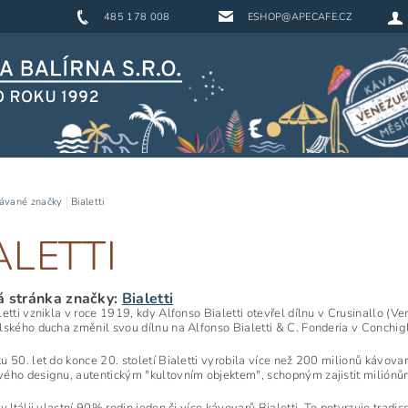
485 178 008
ESHOP@APECAFE.CZ
ávané značky
Bialetti
ALETTI
 stránka značky:
Bialetti
etti vznikla v roce 1919, kdy Alfonso Bialetti otevřel dílnu v Crusinallo (V
lského ducha změnil svou dílnu na Alfonso Bialetti & C. Fonderia v Conchigli
u 50. let do konce 20. století Bialetti vyrobila více než 200 milionů kávov
a
ého designu, autentickým "kultovním objektem", schopným zajistit miliónům 