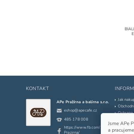
BIAL
E
KONTAKT
INFORM
Jak naku
APe Pražírna a balírna s.r.o.
Obchodn
eshop
@
apecafe.cz
Ochrana 
Kontakty
485 178 008
Jsme APe Pra
Prodáva
https://www.fb.com/APe.
a pracujeme
Slovník 
Prazirna/