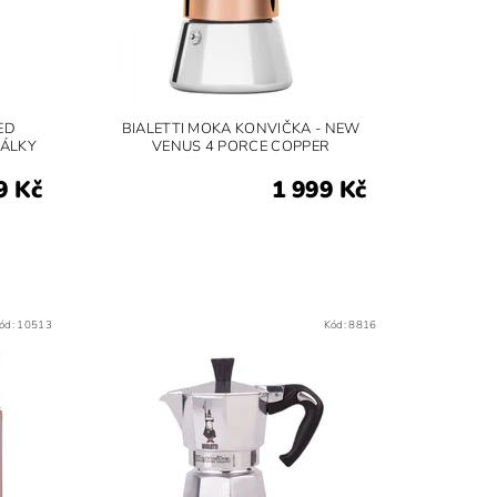
ED
BIALETTI MOKA KONVIČKA - NEW
ŠÁLKY
VENUS 4 PORCE COPPER
9 Kč
1 999 Kč
ód:
10513
Kód:
8816