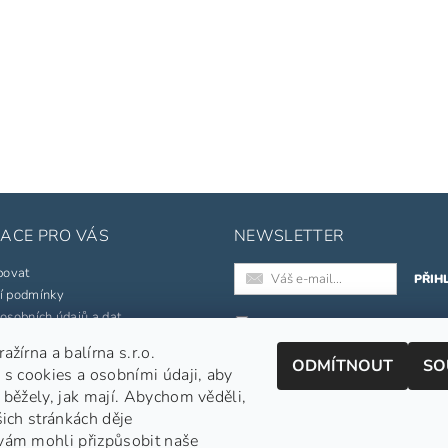
ACE PRO VÁS
NEWSLETTER
povat
í podmínky
osobních údajů a dat
Registrací k odběru newslette
souhlasíte s našimi
obchodními
žírna a balírna s.r.o.
né značky
ODMÍTNOUT
SO
podmínkami
.
 s cookies a osobními údaji, aby
pojmů
Informace o zpracování osobních
 běžely, jak mají. Abychom věděli,
šich stránkách děje
jednávka
vám mohli přizpůsobit naše