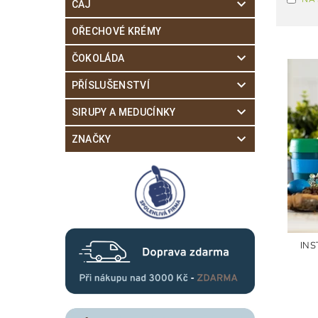
ČAJ
OŘECHOVÉ KRÉMY
ČOKOLÁDA
PŘÍSLUŠENSTVÍ
SIRUPY A MEDUCÍNKY
ZNAČKY
INS