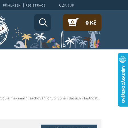
|
CZK
PŘIHLÁŠENÍ
REGISTRACE
EUR
0
0 Kč
ručuje maximální zachování chutí, vůně i dalších vlastností.