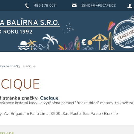
485 178 008
ESHOP@APECAFE.CZ
ávané značky
Cacique
CIQUE
 stránka značky:
Cacique
 výrobce instatní kávy. Je vyráběna pomocí "freeze dried" metody, ta kávě za
my:
Av. Brigadeiro Faria Lima, 3900, Sao Paulo, Sao Paulo / Brazílie
 SKLADĚ