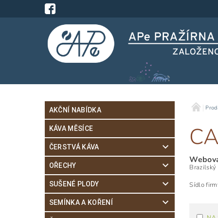
Prod
AKČNÍ NABÍDKA
CA
KÁVA MĚSÍCE
ČERSTVÁ KÁVA
Webová
OŘECHY
Brazilský
SUŠENÉ PLODY
Sídlo fir
SEMÍNKA A KOŘENÍ
NA