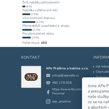
Širší nabídku příslušenství
(6%)
Nabídku výběrových káv
(19%)
Více možností dopravy
(32%)
Přehlednější uspořádání e-shopu
(23%)
Recyklovatelné obaly
(20%)
Počet hlasů:
488
KONTAKT
INFORM
Jak naku
APe Pražírna a balírna s.r.o.
Obchodn
eshop
@
apecafe.cz
Ochrana 
Kontakty
485 178 008
Jsme APe Pra
Prodáva
https://www.fb.com/APe.
a pracujeme
Slovník 
Prazirna/
naše služby
Odkazy
ape_prazirna
co se na na
Moje ob
a abychom 