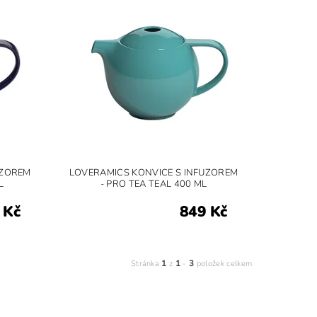
UZOREM
LOVERAMICS KONVICE S INFUZOREM
L
- PRO TEA TEAL 400 ML
 Kč
849 Kč
1
1
3
Stránka
z
-
položek celkem