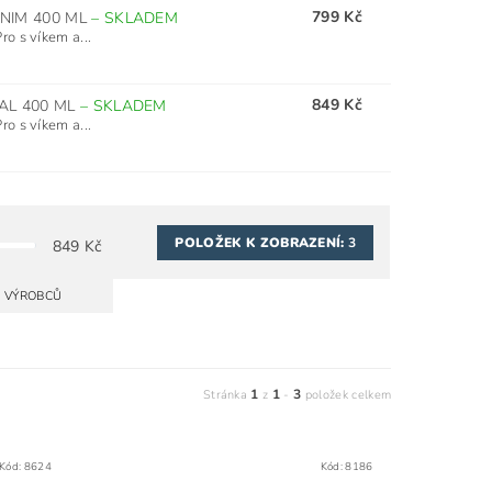
799 Kč
ENIM 400 ML
–
SKLADEM
o s víkem a...
849 Kč
AL 400 ML
–
SKLADEM
o s víkem a...
POLOŽEK K ZOBRAZENÍ:
3
849
Kč
A VÝROBCŮ
1
1
3
Stránka
z
-
položek celkem
Kód:
8624
Kód:
8186