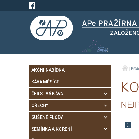
Přísl
AKČNÍ NABÍDKA
KO
KÁVA MĚSÍCE
ČERSTVÁ KÁVA
NEJ
OŘECHY
SUŠENÉ PLODY
1.
SEMÍNKA A KOŘENÍ