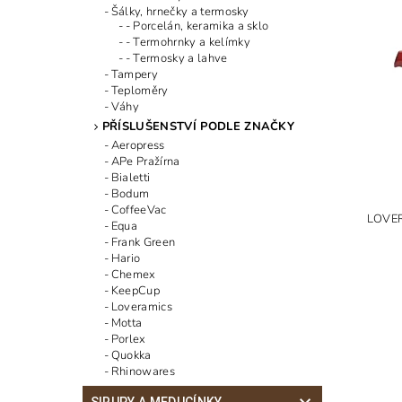
Šálky, hrnečky a termosky
- Porcelán, keramika a sklo
- Termohrnky a kelímky
- Termosky a lahve
Tampery
Teploměry
Váhy
PŘÍSLUŠENSTVÍ PODLE ZNAČKY
Aeropress
APe Pražírna
Bialetti
Bodum
CoffeeVac
LOVE
Equa
Frank Green
Hario
Chemex
KeepCup
Loveramics
Motta
Porlex
Quokka
Rhinowares
SIRUPY A MEDUCÍNKY