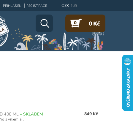
|
CZK
PŘIHLÁŠENÍ
REGISTRACE
EUR
0
0 Kč
849 Kč
ED 400 ML
–
SKLADEM
o s víkem a...