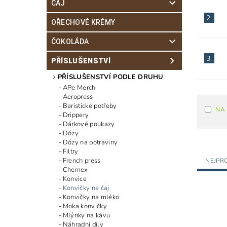
ČAJ
2.
OŘECHOVÉ KRÉMY
ČOKOLÁDA
3.
PŘÍSLUŠENSTVÍ
PŘÍSLUŠENSTVÍ PODLE DRUHU
APe Merch
Aeropress
Baristické potřeby
NA
Drippery
Dárkové poukazy
Dózy
Dózy na potraviny
Filtry
French press
NEJPR
Chemex
Konvice
Konvičky na čaj
Konvičky na mléko
Moka konvičky
Mlýnky na kávu
Náhradní díly