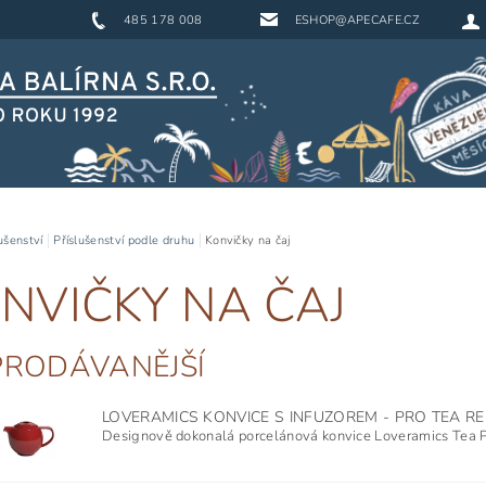
485 178 008
ESHOP@APECAFE.CZ
ušenství
Příslušenství podle druhu
Konvičky na čaj
NVIČKY NA ČAJ
PRODÁVANĚJŠÍ
LOVERAMICS KONVICE S INFUZOREM - PRO TEA R
Designově dokonalá porcelánová konvice Loveramics Tea Pr