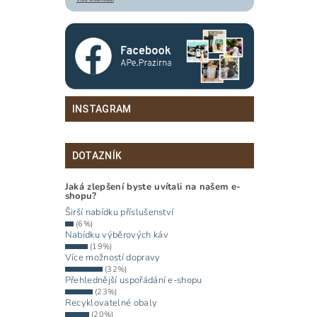
INSTAGRAM
DOTAZNÍK
Jaká zlepšení byste uvítali na našem e-
shopu?
Širší nabídku příslušenství
(6%)
Nabídku výběrových káv
(19%)
Více možností dopravy
(32%)
Přehlednější uspořádání e-shopu
(23%)
Recyklovatelné obaly
(20%)