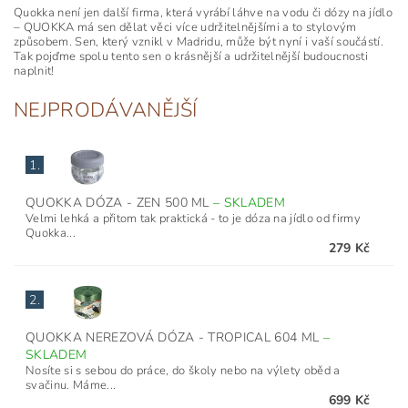
Quokka není jen další firma, která vyrábí láhve na vodu či dózy na jídlo
– QUOKKA má sen dělat věci více udržitelnějšími a to stylovým
způsobem.
Sen, který vznikl v Madridu, může být nyní i vaší součástí.
Tak pojďme spolu tento sen o krásnější a udržitelnější budoucnosti
naplnit!
NEJPRODÁVANĚJŠÍ
1.
QUOKKA DÓZA - ZEN 500 ML
–
SKLADEM
Velmi lehká a přitom tak praktická - to je dóza na jídlo od firmy
Quokka...
279 Kč
2.
QUOKKA NEREZOVÁ DÓZA - TROPICAL 604 ML
–
SKLADEM
Nosíte si s sebou do práce, do školy nebo na výlety oběd a
svačinu. Máme...
699 Kč