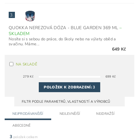
3.
QUOKKA NEREZOVÁ DÓZA - BLUE GARDEN 369 ML
–
SKLADEM
Nosíte si s sebou do práce, do školy nebo na výlety oběd a
svačinu. Máme...
649 Kč
NA SKLADĚ
279
Kč
699
Kč
POLOŽEK K ZOBRAZENÍ:
3
FILTR PODLE PARAMETRŮ, VLASTNOSTÍ A VÝROBCŮ
NEJPRODÁVANĚJŠÍ
NEJLEVNĚJŠÍ
NEJDRAŽŠÍ
ABECEDNĚ
3
položek celkem