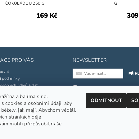
ČOKOLÁDOU 250 G
G
169 Kč
309
ACE PRO VÁS
NEWSLETTER
povat
í podmínky
osobních údajů a dat
Registrací k odběru newslette
souhlasíte s našimi
obchodními
žírna a balírna s.r.o.
né značky
ODMÍTNOUT
SO
podmínkami
.
 s cookies a osobními údaji, aby
pojmů
Informace o zpracování osobních
 běžely, jak mají. Abychom věděli,
šich stránkách děje
jednávka
vám mohli přizpůsobit naše
Nepražená zelená káva
|
APe Facebook
|
APe Instagram
|
Shoptet.cz