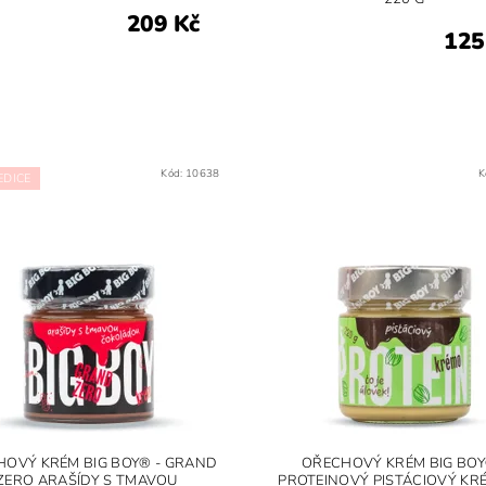
209 Kč
125
Kód:
10638
K
EDICE
OVÝ KRÉM BIG BOY® - GRAND
OŘECHOVÝ KRÉM BIG BOY
ZERO ARAŠÍDY S TMAVOU
PROTEINOVÝ PISTÁCIOVÝ KR