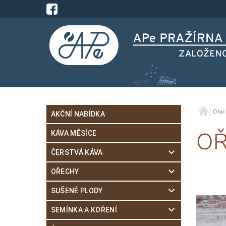
Ořec
AKČNÍ NABÍDKA
OŘ
KÁVA MĚSÍCE
ČERSTVÁ KÁVA
OŘECHY
SUŠENÉ PLODY
SEMÍNKA A KOŘENÍ