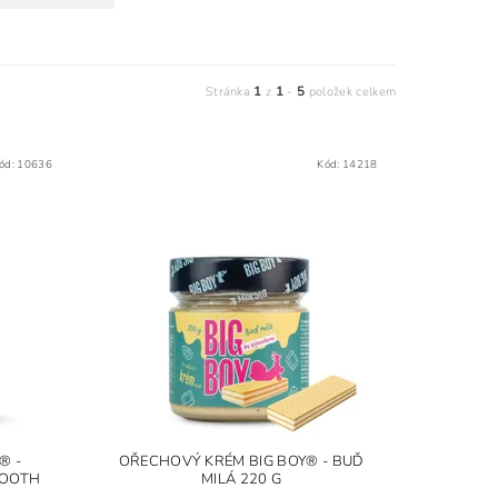
1
1
5
Stránka
z
-
položek celkem
ód:
10636
Kód:
14218
® -
OŘECHOVÝ KRÉM BIG BOY® - BUĎ
MOOTH
MILÁ 220 G