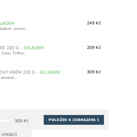
249 Kč
LADEM
idlem. Jemný...
209 Kč
EE 220 G
–
SKLADEM
Salty Toffee...
309 Kč
IOVÝ KRÉM 220 G
–
SKLADEM
lahodná...
POLOŽEK K ZOBRAZENÍ:
5
309
Kč
A VÝROBCŮ