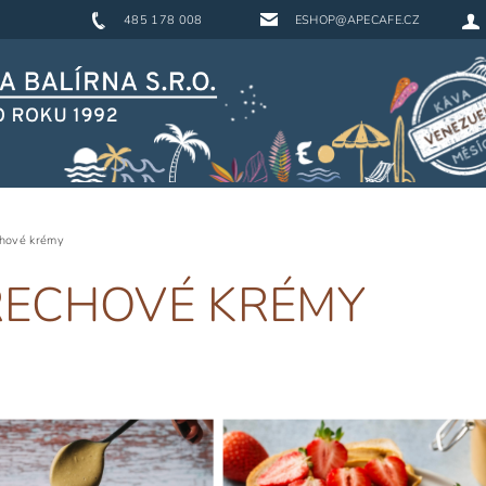
485 178 008
ESHOP@APECAFE.CZ
hové krémy
ECHOVÉ KRÉMY