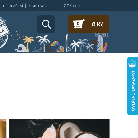
|
CZK
PŘIHLÁŠENÍ
REGISTRACE
EUR
0
0 Kč