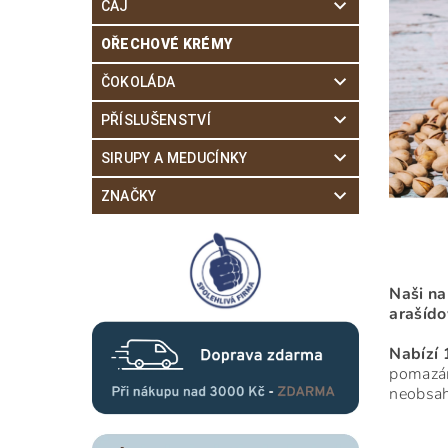
ČAJ
OŘECHOVÉ KRÉMY
ČOKOLÁDA
PŘÍSLUŠENSTVÍ
SIRUPY A MEDUCÍNKY
ZNAČKY
Naši na
arašído
Nabízí 
pomazán
neobsah