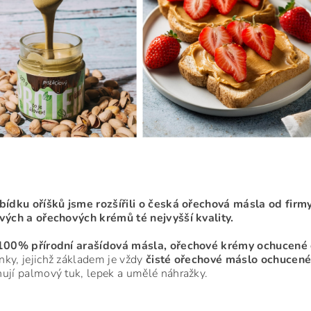
bídku oříšků jsme rozšířili o česká ořechová másla od firm
vých a ořechových krémů té nejvyšší kvality.
100% přírodní arašídová másla, ořechové
krémy ochucené 
ky, jejichž základem je vždy
čisté ořechové máslo ochucené
ují palmový tuk, lepek a umělé náhražky.