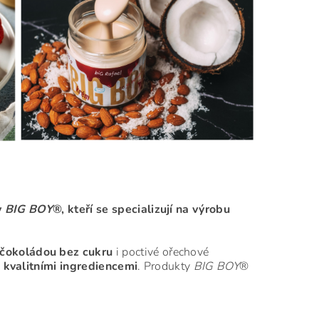
y
BIG BOY
®, kteří se specializují na výrobu
čokoládou bez cukru
i poctivé ořechové
 kvalitními ingrediencemi
. Produkty
BIG BOY
®