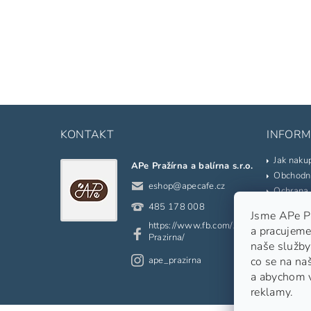
KONTAKT
INFORM
Jak naku
APe Pražírna a balírna s.r.o.
Obchodn
eshop
@
apecafe.cz
Ochrana 
Kontakty
485 178 008
Jsme APe Pra
Prodáva
https://www.fb.com/APe.
a pracujeme
Slovník 
Prazirna/
naše služby
Odkazy
ape_prazirna
co se na na
Moje ob
a abychom 
reklamy.