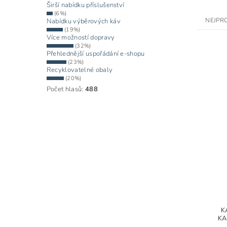
Širší nabídku příslušenství
(6%)
NEJPR
Nabídku výběrových káv
(19%)
Více možností dopravy
(32%)
Přehlednější uspořádání e-shopu
(23%)
Recyklovatelné obaly
(20%)
Počet hlasů:
488
K
KA