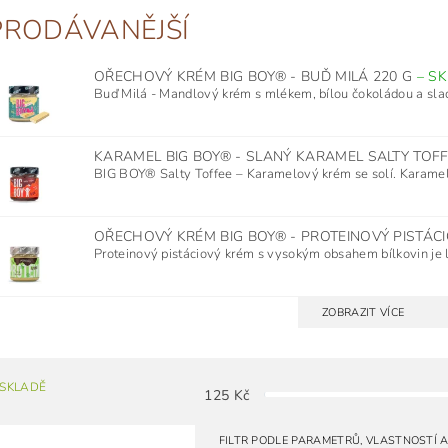
PRODÁVANĚJŠÍ
OŘECHOVÝ KRÉM BIG BOY® - BUĎ MILÁ 220 G
–
SK
Buď Milá - Mandlový krém s mlékem, bílou čokoládou a slad
KARAMEL BIG BOY® - SLANÝ KARAMEL SALTY TOFF
BIG BOY® Salty Toffee – Karamelový krém se solí. Karamel 
OŘECHOVÝ KRÉM BIG BOY® - PROTEINOVÝ PISTÁC
Proteinový pistáciový krém s vysokým obsahem bílkovin je 
ZOBRAZIT VÍCE
 SKLADĚ
125
Kč
FILTR PODLE PARAMETRŮ, VLASTNOSTÍ 