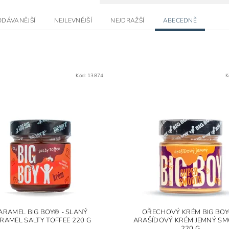
ODÁVANĚJŠÍ
NEJLEVNĚJŠÍ
NEJDRAŽŠÍ
ABECEDNĚ
Kód:
13874
K
ARAMEL BIG BOY® - SLANÝ
OŘECHOVÝ KRÉM BIG BOY
RAMEL SALTY TOFFEE 220 G
ARAŠÍDOVÝ KRÉM JEMNÝ S
220 G