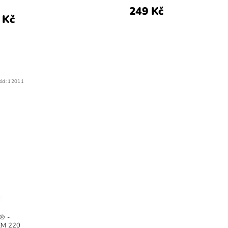
249 Kč
 Kč
ód:
12011
® -
ÉM 220