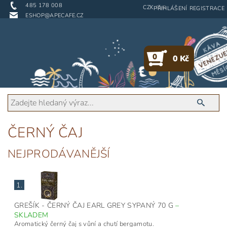
485 178 008
CZK
EUR
PŘIHLÁŠENÍ
REGISTRACE
ESHOP@APECAFE.CZ
0
0 Kč
ČERNÝ ČAJ
NEJPRODÁVANĚJŠÍ
1.
GREŠÍK - ČERNÝ ČAJ EARL GREY SYPANÝ 70 G
–
SKLADEM
Aromatický černý čaj s vůní a chutí bergamotu.