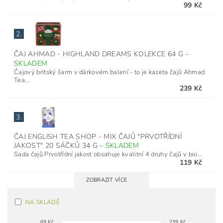
99 Kč
2.
ČAJ AHMAD - HIGHLAND DREAMS KOLEKCE 64 G
–
SKLADEM
Čajový britský šarm v dárkovém balení - to je kazeta čajů Ahmad
Tea...
239 Kč
3.
ČAJ ENGLISH TEA SHOP - MIX ČAJŮ "PRVOTŘÍDNÍ
JAKOST" 20 SÁČKŮ 34 G
–
SKLADEM
Sada čajů Prvotřídní jakost obsahuje kvalitní 4 druhy čajů v bio...
119 Kč
ZOBRAZIT VÍCE
NA SKLADĚ
69
Kč
239
Kč