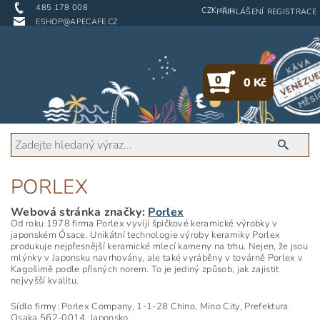
485 178 008
CZK
EUR
PŘIHLÁŠENÍ
REGISTRACE
ESHOP@APECAFE.CZ
0
0 Kč
PORLEX
Webová stránka značky:
Porlex
Od roku 1978 firma Porlex vyvíjí špičkové keramické výrobky v
japonském Ósace. Unikátní technologie výroby keramiky Porlex
produkuje nejpřesnější keramické mlecí kameny na trhu. Nejen, že jsou
mlýnky v Japonsku navrhovány, ale také vyráběny v továrně Porlex v
Kagošimě podle přísných norem. To je jediný způsob, jak zajistit
nejvyšší kvalitu.
Sídlo firmy: Porlex Company,
1-1-28 Chino, Mino City, Prefektura
Osaka 562-0014, Japonsko