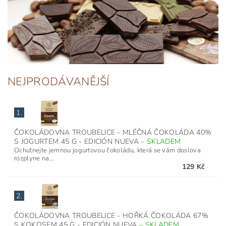
NEJPRODÁVANĚJŠÍ
1.
ČOKOLÁDOVNA TROUBELICE - MLÉČNÁ ČOKOLÁDA 40%
S JOGURTEM 45 G - EDICIÓN NUEVA
–
SKLADEM
Ochutnejte jemnou jogurtovou čokoládu, která se vám doslova
rozplyne na...
129 Kč
2.
ČOKOLÁDOVNA TROUBELICE - HOŘKÁ ČOKOLÁDA 67%
S KOKOSEM 45 G - EDICIÓN NUEVA
–
SKLADEM