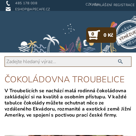
485 178 008
CZK
EUR
PŘIHLÁŠENÍ
REGISTRACE
ESHOP@APECAFE.CZ
0
0 Kč
ČOKOLÁDOVNA TROUBELICE
V Troubelicích se nachází malá rodinná čokoládovna
zakládající si na kvalitě a osobním přístupu. V každé
tabulce čokolády můžete ochutnat něco ze
vzdáleného Ekvádoru, rozmanité a exotické země Jižní
Ameriky, ve spojení s poctivou prací české firmy.