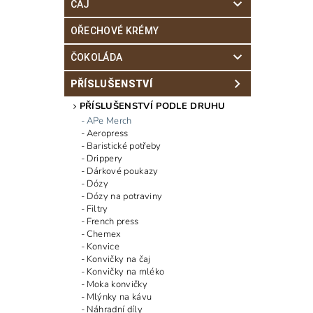
ČAJ
OŘECHOVÉ KRÉMY
ČOKOLÁDA
PŘÍSLUŠENSTVÍ
PŘÍSLUŠENSTVÍ PODLE DRUHU
APe Merch
Aeropress
Baristické potřeby
Drippery
Dárkové poukazy
Dózy
Dózy na potraviny
Filtry
French press
Chemex
Konvice
Konvičky na čaj
Konvičky na mléko
Moka konvičky
Mlýnky na kávu
Náhradní díly