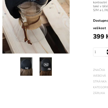
kontrastní
také v bíl
S/M a L/X
Dostupn
velikost
399 
ZNAČKA
WEBOVÁ
STRÁNKA
KATEGORI
ZÁRUKA