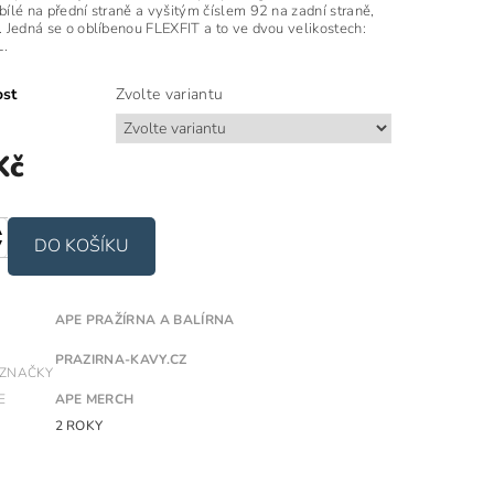
 bílé na přední straně a vyšitým číslem 92 na zadní straně,
é. Jedná se o oblíbenou FLEXFIT a to ve dvou velikostech:
L.
ost
Zvolte variantu
Kč
APE PRAŽÍRNA A BALÍRNA
PRAZIRNA-KAVY.CZ
 ZNAČKY
E
APE MERCH
2 ROKY