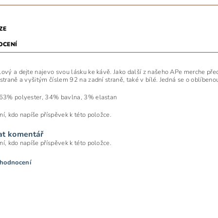
ZE
OCENÍ
lový a dejte najevo svou lásku ke kávě. Jako další z našeho APe merche pře
 straně a vyšitým číslem 92 na zadní straně, také v bílé. Jedná se o oblíben
 63% polyester, 34% bavlna, 3% elastan
ní, kdo napíše příspěvek k této položce.
at komentář
ní, kdo napíše příspěvek k této položce.
 hodnocení