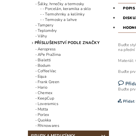
Šálky, hrnečky a termosky
POPIS
- Porcelán, keramika a sklo
- Termohrnky a kelímky
DISKU
- Termosky a lahve
Tampery
HODN
Teploměry
Váhy
PŘÍSLUŠENSTVÍ PODLE ZNAČKY
Buďte sty
Aeropress
na přední
APe Pražírna
Bialetti
Materiál:
Bodum
CoffeeVac
Buďte prv
Equa
Frank Green
Přid
Hario
Buďte prv
Chemex
KeepCup
Přidat
Loveramics
Motta
Porlex
Quokka
Rhinowares
SIRUPY A MEDUCÍNKY