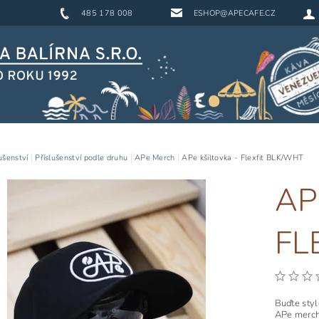
485 178 008
ESHOP@APECAFE.CZ
ušenství
Příslušenství podle druhu
APe Merch
APe kšiltovka - Flexfit BLK/WHT
AP
FL
Buďte styl
APe merch