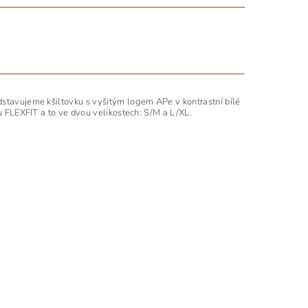
dstavujeme kšiltovku s vyšitým logem APe v kontrastní bílé
ou FLEXFIT a to ve dvou velikostech: S/M a L/XL.