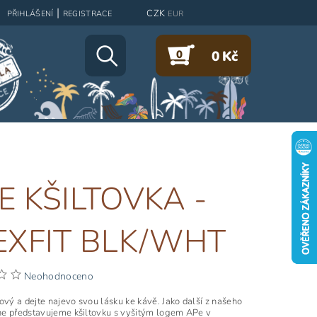
|
CZK
PŘIHLÁŠENÍ
REGISTRACE
EUR
0
0 Kč
E KŠILTOVKA -
EXFIT BLK/WHT
Neohodnoceno
ový a dejte najevo svou lásku ke kávě. Jako další z našeho
e představujeme kšiltovku s vyšitým logem APe v