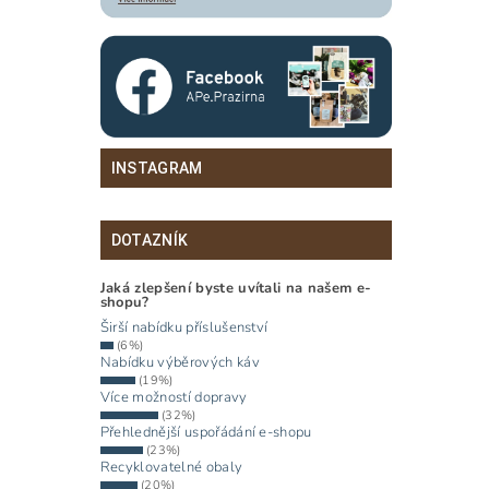
INSTAGRAM
DOTAZNÍK
Jaká zlepšení byste uvítali na našem e-
shopu?
Širší nabídku příslušenství
(6%)
Nabídku výběrových káv
(19%)
Více možností dopravy
(32%)
Přehlednější uspořádání e-shopu
(23%)
Recyklovatelné obaly
(20%)