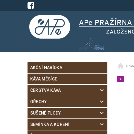
Přísl
AKČNÍ NABÍDKA
KÁVA MĚSÍCE
♥︎
ČERSTVÁ KÁVA
OŘECHY
SUŠENÉ PLODY
SEMÍNKA A KOŘENÍ