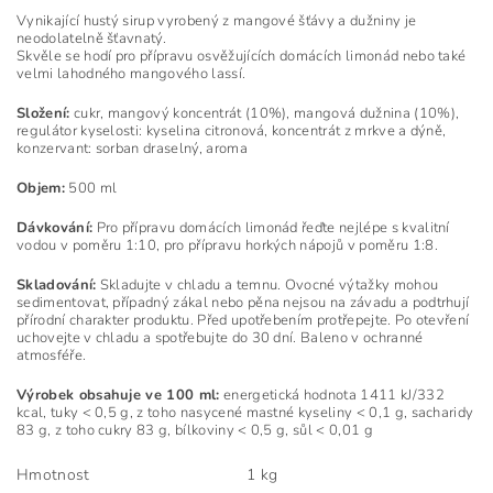
Vynikající hustý sirup vyrobený z mangové šťávy a dužniny je
neodolatelně šťavnatý.
Skvěle se hodí pro přípravu osvěžujících domácích limonád nebo také
velmi lahodného mangového lassí.
Složení:
cukr, mangový koncentrát (10%), mangová dužnina (10%),
regulátor kyselosti: kyselina citronová, koncentrát z mrkve a dýně,
konzervant: sorban draselný, aroma
Objem:
500 ml
Dávkování:
Pro přípravu domácích limonád řeďte nejlépe s kvalitní
vodou v poměru 1:10, pro přípravu horkých nápojů v poměru 1:8.
Skladování:
Skladujte v chladu a temnu. Ovocné výtažky mohou
sedimentovat, případný zákal nebo pěna nejsou na závadu a podtrhují
přírodní charakter produktu. Před upotřebením protřepejte. Po otevření
uchovejte v chladu a spotřebujte do 30 dní. Baleno v ochranné
atmosféře.
Výrobek obsahuje ve 100 ml:
energetická hodnota 1411 kJ/332
kcal, tuky < 0,5 g, z toho nasycené mastné kyseliny < 0,1 g, sacharidy
83 g, z toho cukry 83 g, bílkoviny < 0,5 g, sůl < 0,01 g
Hmotnost
1 kg