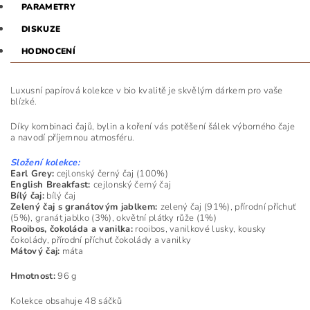
PARAMETRY
DISKUZE
HODNOCENÍ
Luxusní papírová kolekce v bio kvalitě je skvělým dárkem pro vaše
blízké.
Díky kombinaci čajů, bylin a koření vás potěšení šálek výborného čaje
a navodí příjemnou atmosféru.
Složení kolekce:
Earl Grey:
cejlonský černý čaj (100%)
English Breakfast:
cejlonský černý čaj
Bílý čaj:
bílý čaj
Zelený čaj s granátovým jablkem:
zelený čaj (91%), přírodní příchuť
(5%), granát jablko (3%), okvětní plátky růže (1%)
Rooibos, čokoláda a vanilka:
rooibos, vanilkové lusky, kousky
čokolády, přírodní příchuť čokolády a vanilky
Mátový čaj:
máta
Hmotnost:
96 g
Kolekce obsahuje 48 sáčků