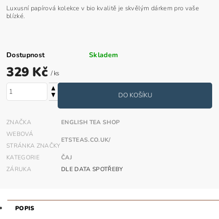
Luxusní papírová kolekce v bio kvalitě je skvělým dárkem pro vaše
blízké.
Dostupnost
Skladem
329 Kč
/ ks
ZNAČKA
ENGLISH TEA SHOP
WEBOVÁ
ETSTEAS.CO.UK/
STRÁNKA ZNAČKY
KATEGORIE
ČAJ
ZÁRUKA
DLE DATA SPOTŘEBY
POPIS