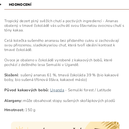
HODNOCENÍ
Tropický dezert plný svěžích chutí a poctivých ingrediencí - Ananas
obalený v tmavé čokoládě vás uchvátí svou šťavnatou ovocnou chutí s
tóny kakaa.
Celá kolečka sušeného ananasu bez přidaného cukru si zachovávají
svou přirozenou, sladkokyselou chuť, která tvoří ideální kontrast k
tmavé čokoládě.
Ovoce je obaleno v čokoládě vyrobené z kakaových bobů, které
pochází z deštného lesa Semuliki v Ugandě.
Složení:
sušený ananas 61 %, tmavá čokoláda 39 % (bio kakaové
boby, bio sušená třtinová šťáva, kakaové máslo)
Původ kakaových bobů:
Uganda
- Semuliki forest / Latitude
Alergeny:
může obsahovat stopy sušených skořápkových plodů
Hmotnost:
150 g