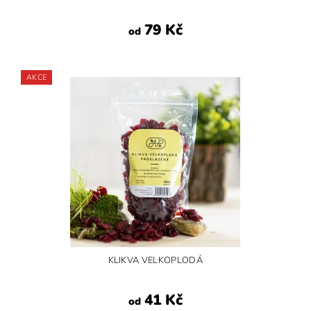
79 Kč
od
AKCE
KLIKVA VELKOPLODÁ
41 Kč
od