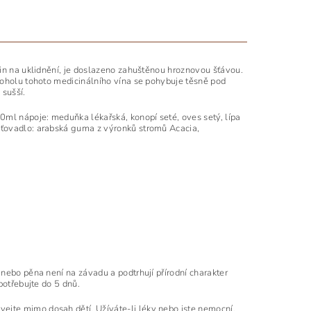
lin na uklidnění, je doslazeno zahuštěnou hroznovou šťávou.
koholu tohoto medicinálního vína se pohybuje těsně pod
 sušší.
ml nápoje: meduňka lékařská, konopí seté, oves setý, lípa
šťovadlo: arabská guma z výronků stromů Acacia,
nebo pěna není na závadu a podtrhují přírodní charakter
potřebujte do 5 dnů.
jte mimo dosah dětí. Užíváte-li léky nebo jste nemocní,