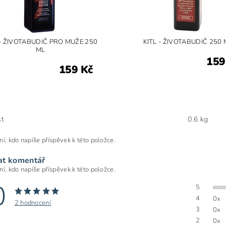
 - ŽIVOTABUDIČ PRO MUŽE 250
KITL - ŽIVOTABUDIČ 250 
ML
159
159 Kč
t
0.6 kg
ní, kdo napíše příspěvek k této položce.
at komentář
ní, kdo napíše příspěvek k této položce.
0
5
4
0x
2 hodnocení
3
0x
2
0x