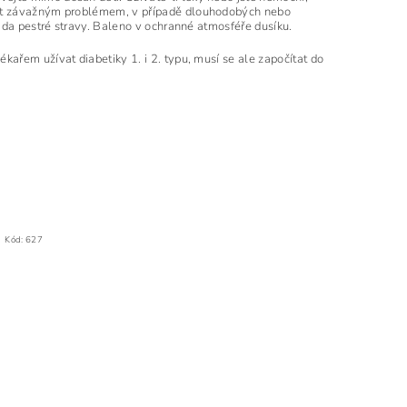
být závažným problémem, v případě dlouhodobých nebo
ada pestré stravy. Baleno v ochranné atmosféře dusíku.
ařem užívat diabetiky 1. i 2. typu, musí se ale započítat do
Kód:
627