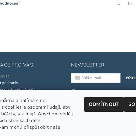
 hodnocení
1
0x
ACE PRO VÁS
NEWSLETTER
povat
í podmínky
osobních údajů a dat
Registrací k odběru newslette
souhlasíte s našimi
obchodními
žírna a balírna s.r.o.
né značky
ODMÍTNOUT
SO
podmínkami
.
 s cookies a osobními údaji, aby
pojmů
Informace o zpracování osobních
 běžely, jak mají. Abychom věděli,
šich stránkách děje
jednávka
vám mohli přizpůsobit naše
Nepražená zelená káva
|
APe Facebook
|
APe Instagram
|
Shoptet.cz