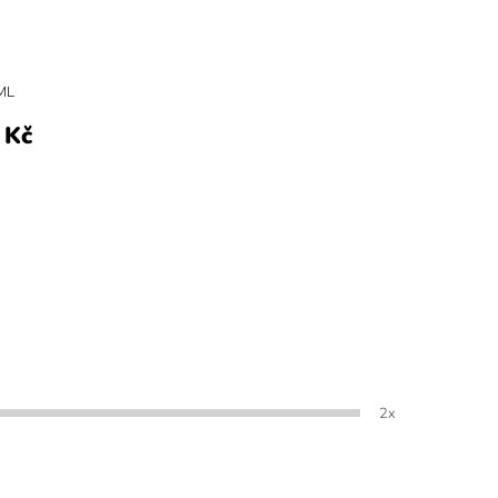
ML
 Kč
2x