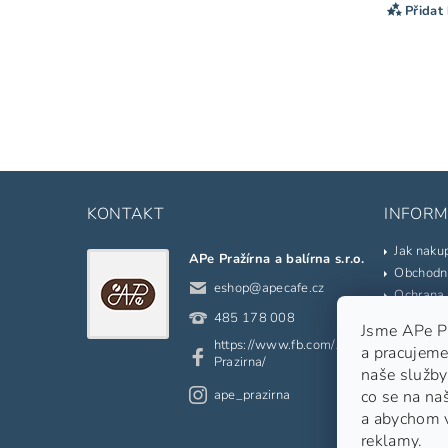
Přidat
KONTAKT
INFORM
Jak naku
APe Pražírna a balírna s.r.o.
Obchodn
eshop
@
apecafe.cz
Ochrana 
Kontakty
485 178 008
Jsme APe Pra
Prodáva
https://www.fb.com/APe.
a pracujeme
Slovník 
Prazirna/
naše služby
Odkazy
ape_prazirna
co se na na
Moje ob
a abychom 
reklamy.