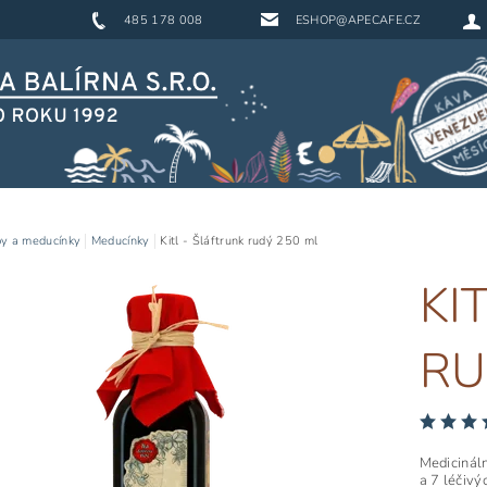
485 178 008
ESHOP@APECAFE.CZ
py a meducínky
Meducínky
Kitl - Šláftrunk rudý 250 ml
KI
RU
Medicináln
a 7 léčivý