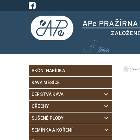
Siru
AKČNÍ NABÍDKA
KÁVA MĚSÍCE
ČERSTVÁ KÁVA
OŘECHY
SUŠENÉ PLODY
SEMÍNKA A KOŘENÍ