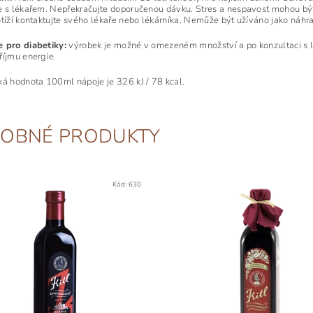
e s lékařem. Nepřekračujte doporučenou dávku. Stres a nespavost mohou 
otíží kontaktujte svého lékaře nebo lékárníka. Nemůže být užíváno jako náhr
 pro diabetiky:
výrobek je možné v omezeném množství a po konzultaci s lék
říjmu energie.
ká hodnota 100ml nápoje je 326 kJ / 78 kcal.
OBNÉ PRODUKTY
Kód:
630