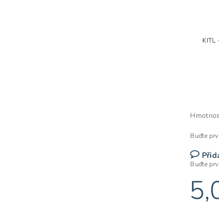
KITL
Hmotnos
Buďte prv
Přid
Buďte prv
5,