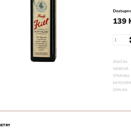
Dostupn
139 
ZNAČKA
WEBOVÁ
STRÁNKA
KATEGORI
ZÁRUKA
METRY