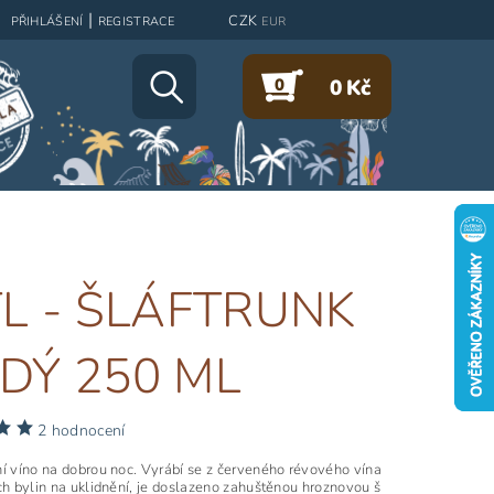
|
CZK
PŘIHLÁŠENÍ
REGISTRACE
EUR
0
0 Kč
TL - ŠLÁFTRUNK
DÝ 250 ML
2 hodnocení
í víno na dobrou noc. Vyrábí se z červeného révového vína
ch bylin na uklidnění, je doslazeno zahuštěnou hroznovou š