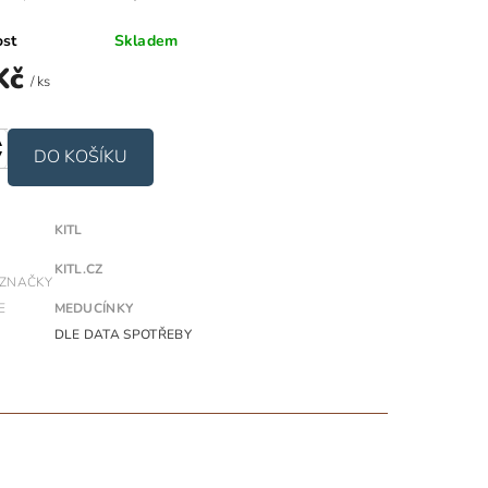
ost
Skladem
Kč
/ ks
KITL
KITL.CZ
 ZNAČKY
E
MEDUCÍNKY
DLE DATA SPOTŘEBY