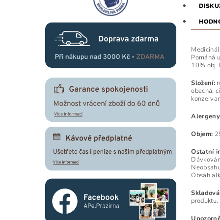
DISKU
HODNO
Medicinál
Pomáhá uk
10% obj. R
Složení:
r
obecná, c
konzervant
Alergeny
Objem:
2
Ostatní i
Dávkování
Neobsahuj
Obsah alk
Skladová
produktu.
Upozorně