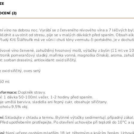
ZE
CENÍ (2)
ní víno na dobrou noc. Vyrábí se z červeného révového vína a 7 léčivých by
lidnit a uvolnit od stresu, pije se v malých dávkách před spaním. Obsah al
udý Kitl Šláftruňk má ve vůni i chuti tóny vermutu či portského, je v dochuti
évové víno červené, zahuštěný hroznový mošt, výtažky z bylin (11 ml ve 100
itroník pomerančový sladký, mařinka vonná, magnolka čínská), aroma, zahu
: sorban draselný, antioxidant: oxid siřičitý.
:
oxid siřičitý, oves setý
50 ml
nformace:
Doplněk stravy.
: 1 dávka 50-100ml večer, 1-2 hodiny před spaním.
e umělá barviva, sladidla ani řepný cukr, obsahuje siřičitany.
oholu 9,5% obj.
ní:
Skladujte v chladu a temnu. Bylinné výtažky sedimentují, případný zákal 
 Před upotřebením protřepejte. Po otevření uchovejte při teplotě do 10°C a s
ní:
Není určeno osobám mladším 18 let, těhotným a kojícím ženám. Uchováve