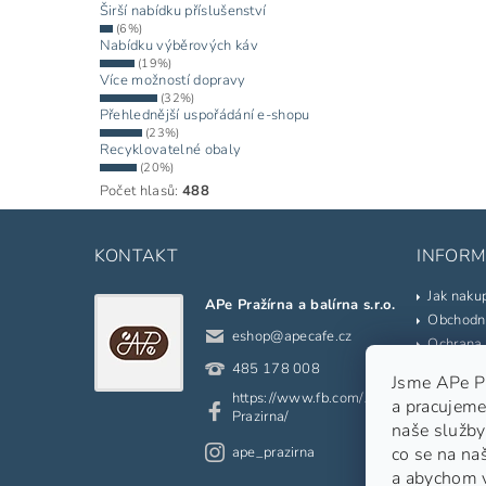
Širší nabídku příslušenství
(6%)
Nabídku výběrových káv
(19%)
Více možností dopravy
(32%)
Přehlednější uspořádání e-shopu
(23%)
Recyklovatelné obaly
(20%)
Počet hlasů:
488
KONTAKT
INFORM
Jak naku
APe Pražírna a balírna s.r.o.
Obchodn
eshop
@
apecafe.cz
Ochrana 
Kontakty
485 178 008
Jsme APe Pra
Prodáva
https://www.fb.com/APe.
a pracujeme
Slovník 
Prazirna/
naše služby
Odkazy
ape_prazirna
co se na na
Moje ob
a abychom 