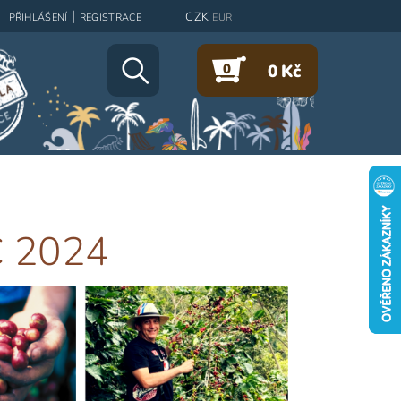
|
CZK
PŘIHLÁŠENÍ
REGISTRACE
EUR
0
0 Kč
 2024