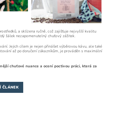
středků, a sklízena ručně, což zajišťuje nejvyšší kvalitu
aždý šálek nezapomenutelný chuťový zážitek.
ání. Jejich cílem je nejen přinášet výběrovou kávu, ale také
tování až po doručení zákazníkům, je prováděn s maximální
ější chuťové nuance a ocení poctivou práci, která za
Í ČLÁNEK