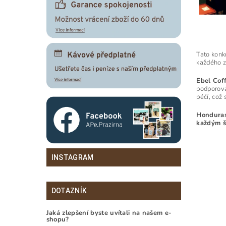
Tato konk
každého z
Ebel Cof
podporova
péčí, což 
Honduras 
každým šá
INSTAGRAM
DOTAZNÍK
Jaká zlepšení byste uvítali na našem e-
shopu?