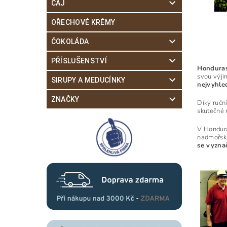
ČAJ
OŘECHOVÉ KRÉMY
ČOKOLÁDA
PŘÍSLUŠENSTVÍ
Honduras
svou výji
SIRUPY A MEDUCÍNKY
nejvyhle
ZNAČKY
Díky ručn
skutečné 
V Hondura
nadmořsko
se vyzna