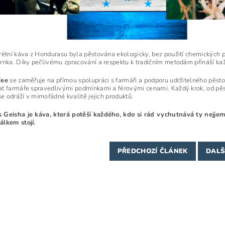
rétní káva z Hondurasu byla pěstována ekologicky, bez použití chemických pro
rnka. Díky pečlivému zpracování a respektu k tradičním metodám přináší k
fee
se zaměřuje na přímou spolupráci s farmáři a podporu udržitelného pěstov
t farmáře spravedlivými podmínkami a férovými cenami. Každý krok, od pěs
se odráží v mimořádné kvalitě jejich produktů.
Geisha je káva, která potěší každého, kdo si rád vychutnává ty nejjemn
lkem stojí.
PŘEDCHOZÍ ČLÁNEK
DALŠ