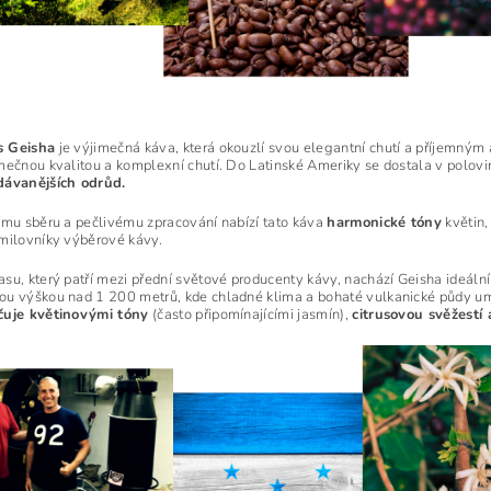
 Geisha
je výjimečná káva, která okouzlí svou elegantní chutí a příjemný
mečnou kvalitou a komplexní chutí. Do Latinské Ameriky se dostala v polovině
dávanějších odrůd.
ímu sběru a pečlivému zpracování nabízí tato káva
harmonické tóny
květin,
milovníky výběrové kávy.
su, který patří mezi přední světové producenty kávy, nachází Geisha ideální
u výškou nad 1 200 metrů, kde chladné klima a bohaté vulkanické půdy umož
čuje květinovými tóny
(často připomínajícími jasmín),
citrusovou svěžestí 