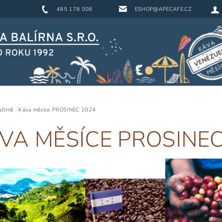
485 178 008
ESHOP@APECAFE.CZ
ažírně
Káva měsíce PROSINEC 2024
VA MĚSÍCE PROSINEC