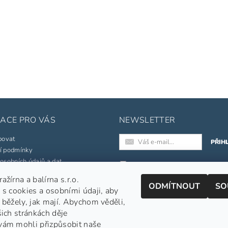
ACE PRO VÁS
NEWSLETTER
povat
í podmínky
osobních údajů a dat
Registrací k odběru newslette
souhlasíte s našimi
obchodními
žírna a balírna s.r.o.
né značky
ODMÍTNOUT
SO
podmínkami
.
 s cookies a osobními údaji, aby
pojmů
Informace o zpracování osobních
 běžely, jak mají. Abychom věděli,
šich stránkách děje
jednávka
vám mohli přizpůsobit naše