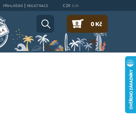
|
CZK
PŘIHLÁŠENÍ
REGISTRACE
EUR
0
0 Kč