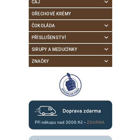
ČAJ
OŘECHOVÉ KRÉMY
ČOKOLÁDA
PŘÍSLUŠENSTVÍ
SIRUPY A MEDUCÍNKY
ZNAČKY