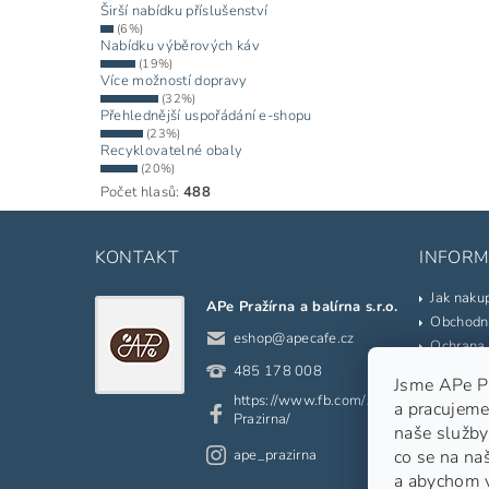
Širší nabídku příslušenství
(6%)
Nabídku výběrových káv
(19%)
Více možností dopravy
(32%)
Přehlednější uspořádání e-shopu
(23%)
Recyklovatelné obaly
(20%)
Počet hlasů:
488
KONTAKT
INFORM
Jak naku
APe Pražírna a balírna s.r.o.
Obchodn
eshop
@
apecafe.cz
Ochrana 
Kontakty
485 178 008
Jsme APe Pra
Prodáva
https://www.fb.com/APe.
a pracujeme
Slovník 
Prazirna/
naše služby
Odkazy
ape_prazirna
co se na na
Moje ob
a abychom 