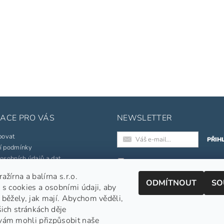
ACE PRO VÁS
NEWSLETTER
povat
í podmínky
osobních údajů a dat
Registrací k odběru newslette
souhlasíte s našimi
obchodními
žírna a balírna s.r.o.
né značky
ODMÍTNOUT
SO
podmínkami
.
 s cookies a osobními údaji, aby
pojmů
Informace o zpracování osobních
 běžely, jak mají. Abychom věděli,
šich stránkách děje
jednávka
vám mohli přizpůsobit naše