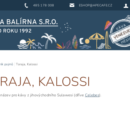
485 178 008
ESHOP@APECAFE.CZ
ník pojmů
Toraja, Kalossi
RAJA, KALOSSI
název pro kávy z jihovýchodního Sulawesi (dříve
Celebes
).