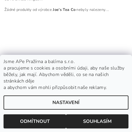
Žádné produkty od výrobce
Joe’s Tea Co
nebyly nalezeny....
Jsme APe Pražírna a balírna s.r.o.
a pracujeme s cookies a osobními údaji, aby naše služby
běžely, jak mají. Abychom věděli, co se na našich
stránkách děje
a abychom vám mohli přizpůsobit naše reklamy.
Nepražená zelená káva
|
APe Facebook
|
APe Instagram
|
Shoptet.cz
NASTAVENÍ
2026 © APe Pražírna a balírna s.r.o. - Založeno roku 1992, všechna práva vyhrazena
Vytvořil Shoptet
ODMÍTNOUT
SOUHLASÍM