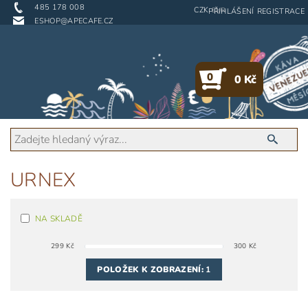
485 178 008
CZK
EUR
PŘIHLÁŠENÍ
REGISTRACE
ESHOP@APECAFE.CZ
0
0 Kč
URNEX
NA SKLADĚ
299
Kč
300
Kč
POLOŽEK K ZOBRAZENÍ:
1