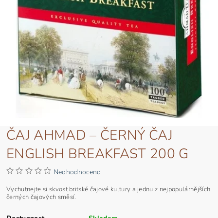
ČAJ AHMAD – ČERNÝ ČAJ
ENGLISH BREAKFAST 200 G
Neohodnoceno
Vychutnejte si skvost britské čajové kultury a jednu z nejpopulárnějších
černých čajových směsí.