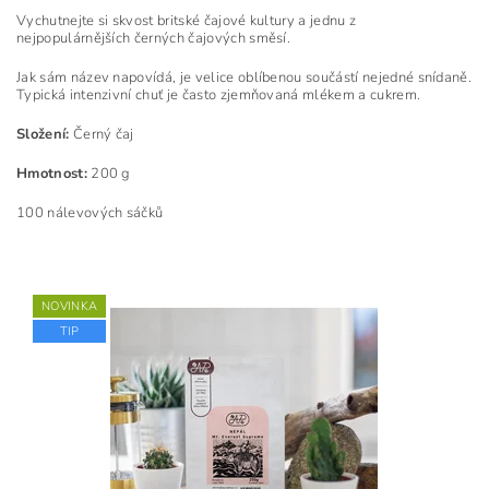
Vychutnejte si skvost britské čajové kultury a jednu z
nejpopulárnějších černých čajových směsí.
Jak sám název napovídá, je velice oblíbenou součástí nejedné snídaně.
Typická intenzivní chuť je často zjemňovaná mlékem a cukrem.
Složení:
Černý čaj
Hmotnost:
200 g
100 nálevových sáčků
NOVINKA
TIP