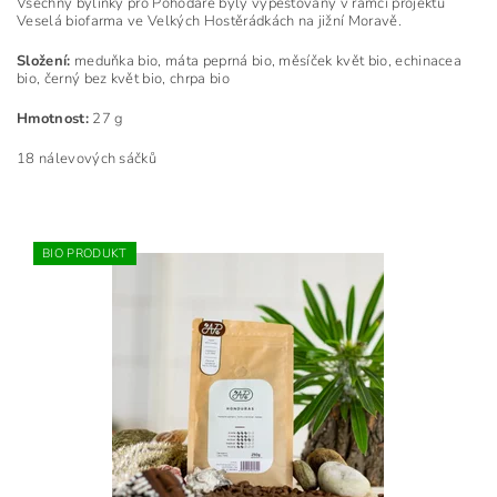
Všechny bylinky pro Pohodáře byly vypěstovány v rámci projektu
Veselá biofarma ve Velkých Hostěrádkách na
jižní Moravě.
Složení:
meduňka bio, máta peprná bio, měsíček květ bio, echinacea
bio, černý bez květ bio, chrpa bio
Hmotnost:
27 g
18 nálevových sáčků
BIO PRODUKT