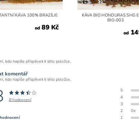
TANTNÍ KÁVA 100% BRAZÍLIE
KÁVA BIO HONDURAS SHG E
BIO-003
89 Kč
od
14
od
ní, kdo napíše příspěvek k této položce.
at komentář
ní, kdo napíše příspěvek k této položce.
8
5
4
8 hodnocení
3
2
0x
 hodnocení
1