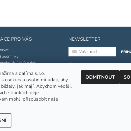
ACE PRO VÁS
NEWSLETTER
povat
í podmínky
osobních údajů a dat
Registrací k odběru newslette
souhlasíte s našimi
obchodními
žírna a balírna s.r.o.
né značky
podmínkami
.
ODMÍTNOUT
SO
 s cookies a osobními údaji, aby
pojmů
Informace o zpracování osobních
 běžely, jak mají. Abychom věděli,
šich stránkách děje
jednávka
vám mohli přizpůsobit naše
Nepražená zelená káva
|
APe Facebook
|
APe Instagram
|
Shoptet.cz
ENÍ
echna práva vyhrazena