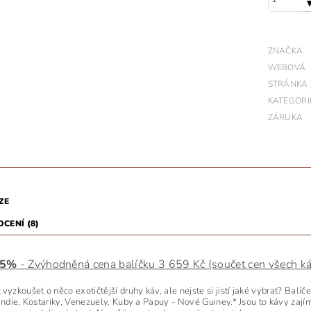
ZNAČKA
WEBOVÁ
STRÁNKA
KATEGORI
ZÁRUKA
ZE
CENÍ (8)
15%
- Zvýhodněná cena balíčku 3 659 Kč (součet cen všech káv
 vyzkoušet o něco exotičtější druhy káv, ale nejste si jistí jaké vybrat? Ba
Indie, Kostariky, Venezuely, Kuby a Papuy - Nové Guiney.* Jsou to kávy zajím