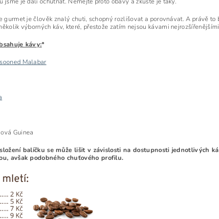
u jsme je dali ochutnat. Nemějte proto obavy a zkuste je taky.
že gurmet je člověk znalý chuti, schopný rozlišovat a porovnávat. A právě t
několik výborných káv, které, přestože zatím nejsou kávami nejrozšířenějšími
obsahuje kávy:
*
sooned Malabar
a
Nová Guinea
složení balíčku se může lišit v závislosti na dostupnosti jednotlivých 
nou, avšak podobného chuťového profilu.