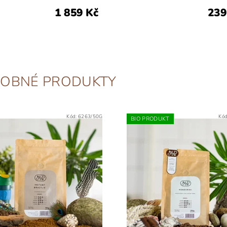
1 859 Kč
239
OBNÉ PRODUKTY
Kód:
6263/50G
Kó
BIO PRODUKT