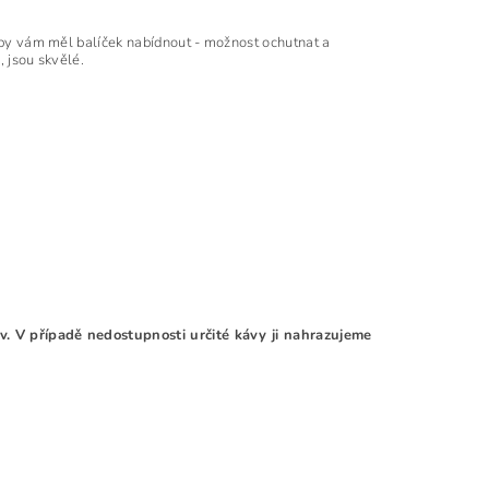
o by vám měl balíček nabídnout - možnost ochutnat a
, jsou skvělé.
káv. V případě nedostupnosti určité kávy ji nahrazujeme