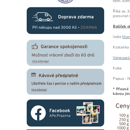
těmi, kom
Říká se, 
porovnat 
Balíček 
Indie
Mon
Kostarika
Venezuel
Kuba
Papua - 
* Přesné 
kávou ji