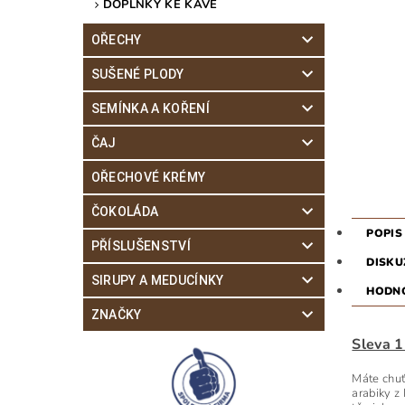
DOPLŇKY KE KÁVĚ
OŘECHY
SUŠENÉ PLODY
SEMÍNKA A KOŘENÍ
ČAJ
OŘECHOVÉ KRÉMY
ČOKOLÁDA
POPIS
PŘÍSLUŠENSTVÍ
DISKU
SIRUPY A MEDUCÍNKY
HODNO
ZNAČKY
Sleva 
Máte chuť
arabiky z 