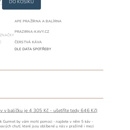
APE PRAŽÍRNA A BALÍRNA
PRAZIRNA-KAVY.CZ
 ZNAČKY
E
ČERSTVÁ KÁVA
DLE DATA SPOTŘEBY
 v balíčku je 4 305 Kč - ušetříte tedy 646 Kč)
líček Gurmet by vám mohl pomoci - najdete v něm 5 káv -
avých chutí, které jsou oblíbené u nás v pražírně i mezi