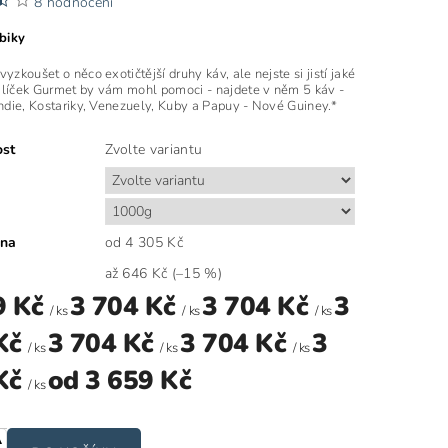
8 hodnocení
biky
yzkoušet o něco exotičtější druhy káv, ale nejste si jistí jaké
alíček Gurmet by vám mohl pomoci - najdete v něm 5 káv -
Indie, Kostariky, Venezuely, Kuby a Papuy - Nové Guiney.*
ost
Zvolte variantu
ena
od 4 305 Kč
až
646 Kč
(–15 %)
9 Kč
3 704 Kč
3 704 Kč
3
/ ks
/ ks
/ ks
Kč
3 704 Kč
3 704 Kč
3
/ ks
/ ks
/ ks
Kč
od 3 659 Kč
/ ks