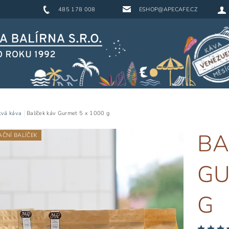
485 178 008
ESHOP@APECAFE.CZ
tvá káva
Balíček káv Gurmet 5 x 1000 g
BA
ČNÍ BALÍČEK
GU
G