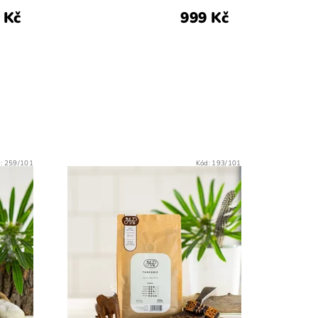
 Kč
999 Kč
d:
259/101
Kód:
193/101