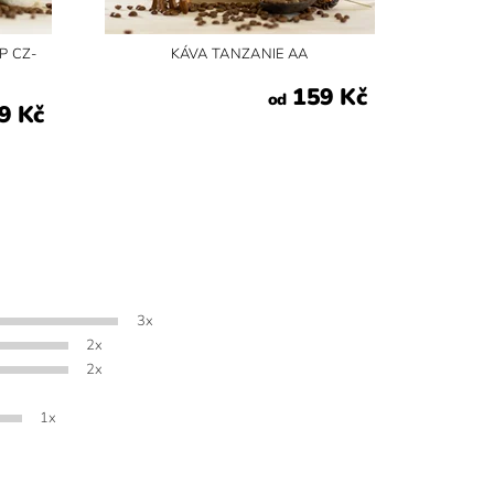
P CZ-
KÁVA TANZANIE AA
159 Kč
od
9 Kč
3x
2x
2x
1x