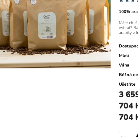
100% ara
Máte chuť v
vybrat? B
arabiky z 
Dostupn
Mletí
Váha
Běžná c
Ušetříte
3 65
704 
704 