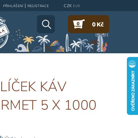
|
CZK
PŘIHLÁŠENÍ
REGISTRACE
EUR
0
0 Kč
LÍČEK KÁV
RMET 5 X 1000