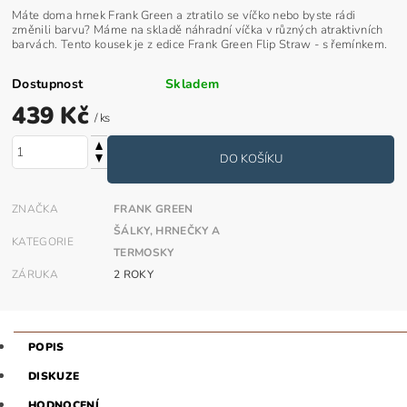
Máte doma hrnek Frank Green a ztratilo se víčko nebo byste rádi
změnili barvu? Máme na skladě náhradní víčka v různých atraktivních
barvách. Tento kousek je z edice Frank Green Flip Straw - s řemínkem.
Dostupnost
Skladem
439 Kč
/ ks
ZNAČKA
FRANK GREEN
ŠÁLKY, HRNEČKY A
KATEGORIE
TERMOSKY
ZÁRUKA
2 ROKY
POPIS
DISKUZE
HODNOCENÍ