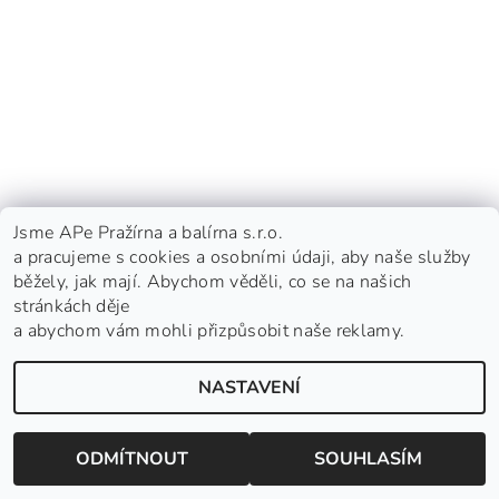
Jsme APe Pražírna a balírna s.r.o.
a pracujeme s cookies a osobními údaji, aby naše služby
běžely, jak mají. Abychom věděli, co se na našich
stránkách děje
a abychom vám mohli přizpůsobit naše reklamy.
Nepražená zelená káva
|
APe Facebook
|
APe Instagram
|
Shoptet.cz
NASTAVENÍ
2026 © APe Pražírna a balírna s.r.o. - Založeno roku 1992, všechna práva vyhrazena
Vytvořil Shoptet
ODMÍTNOUT
SOUHLASÍM