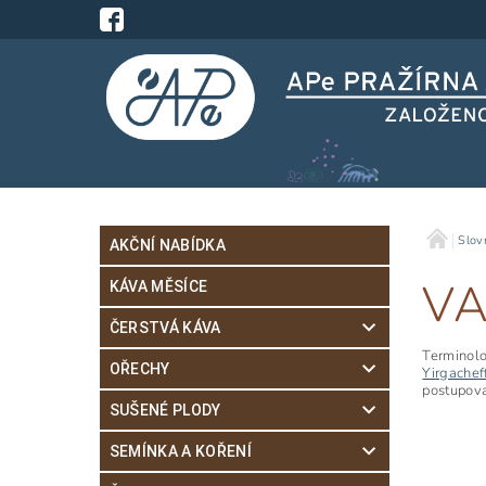
Slov
AKČNÍ NABÍDKA
VA
KÁVA MĚSÍCE
ČERSTVÁ KÁVA
Terminolo
OŘECHY
Yirgachef
postupova
SUŠENÉ PLODY
SEMÍNKA A KOŘENÍ