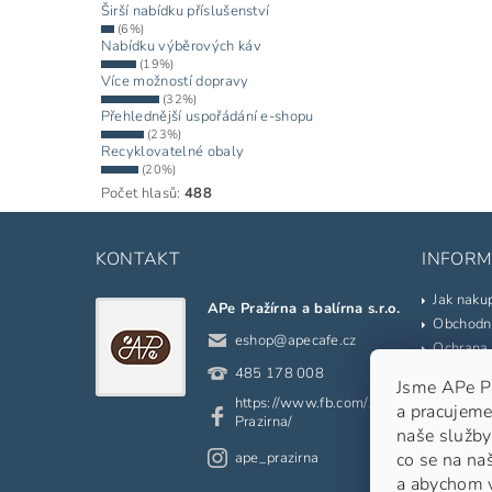
Širší nabídku příslušenství
(6%)
Nabídku výběrových káv
(19%)
Více možností dopravy
(32%)
Přehlednější uspořádání e-shopu
(23%)
Recyklovatelné obaly
(20%)
Počet hlasů:
488
KONTAKT
INFORM
Jak naku
APe Pražírna a balírna s.r.o.
Obchodn
eshop
@
apecafe.cz
Ochrana 
Kontakty
485 178 008
Jsme APe Pra
Prodáva
https://www.fb.com/APe.
a pracujeme
Slovník 
Prazirna/
naše služby
Odkazy
ape_prazirna
co se na na
Moje ob
a abychom 