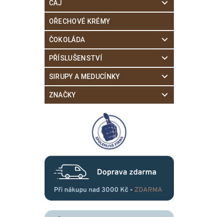
ČAJ
OŘECHOVÉ KRÉMY
ČOKOLÁDA
PŘÍSLUŠENSTVÍ
SIRUPY A MEDUCÍNKY
ZNAČKY