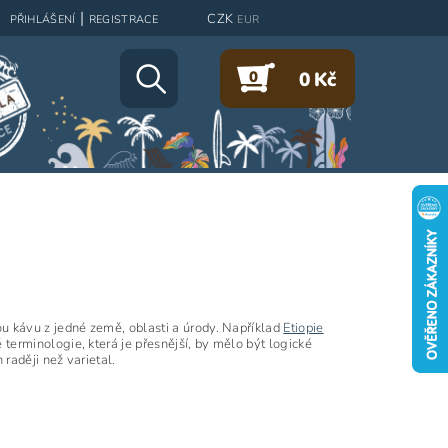
|
CZK
PŘIHLÁŠENÍ
REGISTRACE
EUR
0
0 Kč
 kávu z jedné země, oblasti a úrody. Například
Etiopie
é terminologie, která je přesnější, by mělo být logické
n raději než varietal.