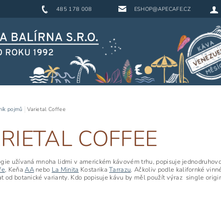
485 178 008
ESHOP@APECAFE.CZ
ník pojmů
Varietal Coffee
RIETAL COFFEE
gie užívaná mnoha lidmi v americkém kávovém trhu, popisuje jednodruhovou
fe
, Keňa
AA
nebo
La Minita
Kostarika
Tarrazu
. Ačkoliv podle kalifornké vinn
t od botanické varianty. Kdo popisuje kávu by měl použít výraz
single origi