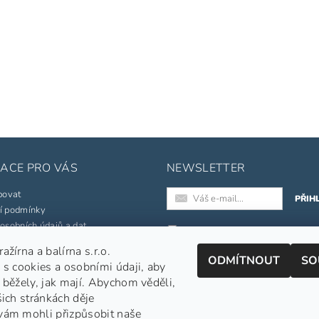
ACE PRO VÁS
NEWSLETTER
povat
í podmínky
osobních údajů a dat
Registrací k odběru newslette
souhlasíte s našimi
obchodními
žírna a balírna s.r.o.
né značky
ODMÍTNOUT
SO
podmínkami
.
 s cookies a osobními údaji, aby
pojmů
Informace o zpracování osobních
 běžely, jak mají. Abychom věděli,
šich stránkách děje
jednávka
vám mohli přizpůsobit naše