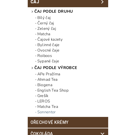
ČAJ
ČAJ PODLE DRUHU
Bílý čaj
Černý čaj
Zelený čaj
Matcha
Čajové kazety
Bylinné čaje
Ovocné čaje
Roiboos
Sypané čaje
ČAJ PODLE VÝROBCE
APe Pražírna
Ahmad Tea
Biogena
English Tea Shop
Grešík
LEROS
Matcha Tea
Sonnentor
OŘECHOVÉ KRÉMY
ČOKOLÁDA