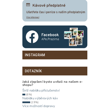
INSTAGRAM
DOTAZNÍK
Jaká zlepšení byste uvítali na našem e-
shopu?
Širší nabídku příslušenství
(6%)
Nabídku výběrových káv
(19%)
Více možností dopravy