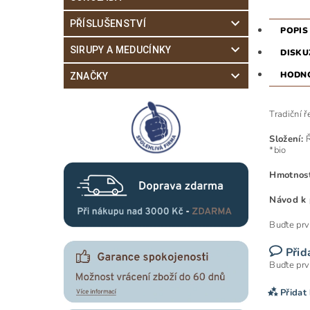
PŘÍSLUŠENSTVÍ
POPIS
SIRUPY A MEDUCÍNKY
DISKU
HODN
ZNAČKY
Tradiční 
Složení:
*bio
Hmotnost
Návod k 
Buďte prv
Přid
Buďte prv
Přidat