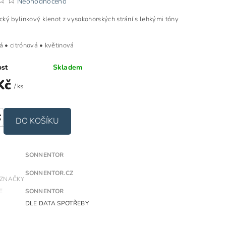
Neohodnoceno
ecký bylinkový klenot z vysokohorských strání s lehkými tóny
 • citrónová • květinová
ost
Skladem
Kč
/ ks
SONNENTOR
SONNENTOR.CZ
 ZNAČKY
E
SONNENTOR
DLE DATA SPOTŘEBY