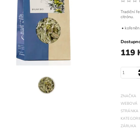
Tradiční ř
citrónu.
• kořeněná
Dostupn
119 
ZNAČKA
WEBOVÁ
STRÁNKA
KATEGORI
ZÁRUKA