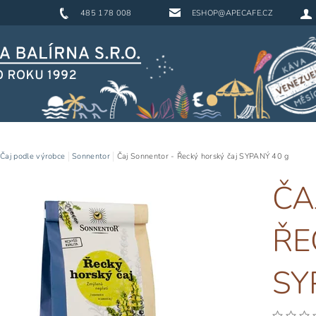
485 178 008
ESHOP@APECAFE.CZ
Čaj podle výrobce
Sonnentor
Čaj Sonnentor - Řecký horský čaj SYPANÝ 40 g
ČA
ŘE
SY