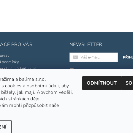
ACE PRO VÁS
NEWSLETTER
povat
í podmínky
osobních údajů a dat
Registrací k odběru newslette
souhlasíte s našimi
obchodními
žírna a balírna s.r.o.
né značky
podmínkami
.
ODMÍTNOUT
SO
 s cookies a osobními údaji, aby
pojmů
Informace o zpracování osobních
 běžely, jak mají. Abychom věděli,
šich stránkách děje
jednávka
vám mohli přizpůsobit naše
Nepražená zelená káva
|
APe Facebook
|
APe Instagram
|
Shoptet.cz
ENÍ
echna práva vyhrazena