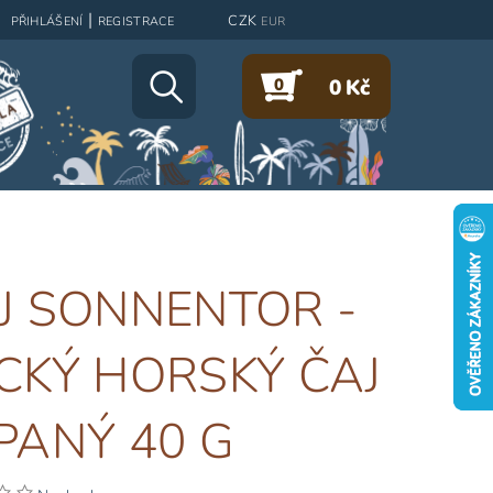
|
CZK
PŘIHLÁŠENÍ
REGISTRACE
EUR
0
0 Kč
J SONNENTOR -
CKÝ HORSKÝ ČAJ
PANÝ 40 G