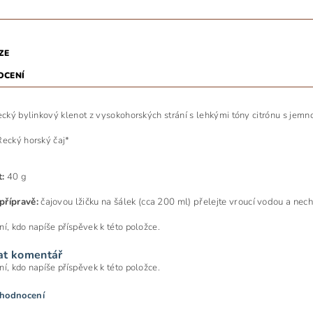
ZE
OCENÍ
řecký bylinkový klenot z vysokohorských strání s lehkými tóny citrónu s jemn
Řecký horský čaj*
:
40 g
přípravě:
č
ajovou lžičku na šálek (cca 200 ml) přelejte vroucí vodou a nec
ní, kdo napíše příspěvek k této položce.
at komentář
ní, kdo napíše příspěvek k této položce.
 hodnocení