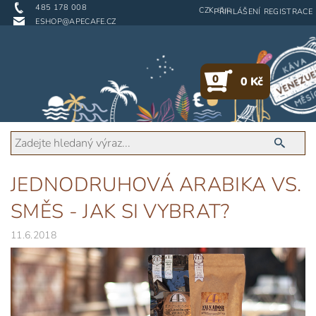
485 178 008
CZK
EUR
PŘIHLÁŠENÍ
REGISTRACE
ESHOP@APECAFE.CZ
0
0 Kč
JEDNODRUHOVÁ ARABIKA VS.
SMĚS - JAK SI VYBRAT?
11.6.2018