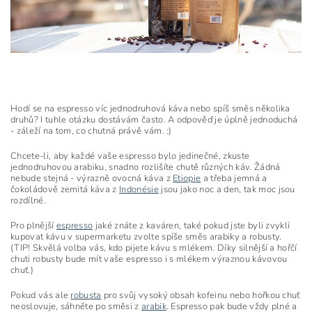
Hodí se na espresso víc jednodruhová káva nebo spíš směs několika
druhů? I tuhle otázku dostávám často. A odpověď je úplně jednoduchá
- záleží na tom, co chutná právě vám. :)
Chcete-li, aby každé vaše espresso bylo jedinečné, zkuste
jednodruhovou arabiku, snadno rozlišíte chutě různých káv. Žádná
nebude stejná - výrazně ovocná káva z
Etiopie
a třeba jemná a
čokoládově zemitá káva z
Indonésie
jsou jako noc a den, tak moc jsou
rozdílné.
Pro plnější
espresso
jaké znáte z kaváren, také pokud jste byli zvyklí
kupovat kávu v supermarketu zvolte spíše směs arabiky a robusty.
(TIP! Skvělá volba vás, kdo pijete kávu s mlékem. Díky silnější a hořčí
chuti robusty bude mít vaše espresso i s mlékem výraznou kávovou
chuť.)
Pokud vás ale
robusta
pro svůj vysoký obsah kofeinu nebo hořkou chuť
neoslovuje, sáhněte po směsi z
arabik
. Espresso pak bude vždy plné a