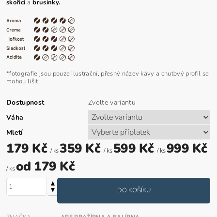
skořici
a
brusinky.
*fotografie jsou pouze ilustrační, přesný název kávy a chuťový profil se
mohou lišit
Dostupnost
Zvolte variantu
Váha
Mletí
179 Kč
359 Kč
599 Kč
999 Kč
/ ks
/ ks
/ ks
od 179 Kč
/ ks