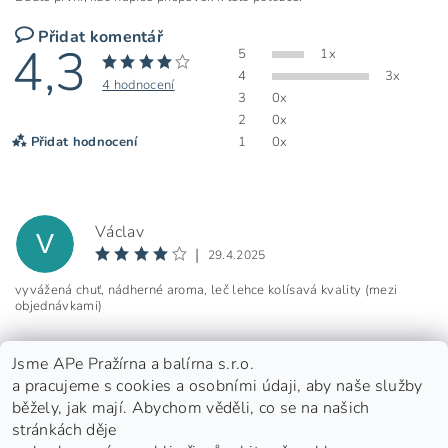
Přidat komentář
4,3
5
1x
4
3x
4 hodnocení
3
0x
2
0x
Přidat hodnocení
1
0x
Václav
V
|
29.4.2025
vyvážená chuť, nádherné aroma, leč lehce kolísavá kvality (mezi
objednávkami)
Jsme APe Pražírna a balírna s.r.o.
a pracujeme s cookies a osobními údaji, aby naše služby
běžely, jak mají. Abychom věděli, co se na našich
stránkách děje