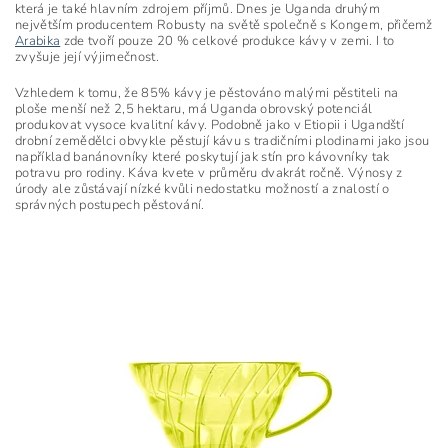
která je také hlavním zdrojem příjmů. Dnes je Uganda druhým
největším producentem Robusty na světě společně s Kongem, přičemž
Arabika
zde tvoří pouze 20 % celkové produkce kávy v zemi. I to
zvyšuje její výjimečnost.
Vzhledem k tomu, že 85% kávy je pěstováno malými pěstiteli na
ploše menší než 2,5 hektaru, má Uganda obrovský potenciál
produkovat vysoce kvalitní kávy. Podobně jako v Etiopii i Ugandští
drobní zemědělci obvykle pěstují kávu s tradičními plodinami jako jsou
například banánovníky které poskytují jak stín pro kávovníky tak
potravu pro rodiny. Káva kvete v průměru dvakrát ročně. Výnosy z
úrody ale zůstávají nízké kvůli nedostatku možností a znalostí o
správných postupech pěstování.