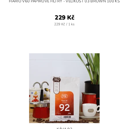
HARIO V60 PAPÍROVÉ FILTRY - VELIKOST 03 BROWN 100 KS
229 Kč
229 Kč / 1 ks