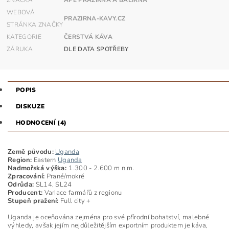
ZNAČKA
APE PRAŽÍRNA A BALÍRNA
WEBOVÁ
PRAZIRNA-KAVY.CZ
STRÁNKA ZNAČKY
KATEGORIE
ČERSTVÁ KÁVA
ZÁRUKA
DLE DATA SPOTŘEBY
POPIS
DISKUZE
HODNOCENÍ (4)
Země původu:
Uganda
Region:
Eastern
Uganda
Nadmořská výška:
1.300 - 2.600 m n.m.
Zpracování:
Prané/mokré
Odrůda:
SL14, SL24
Producent:
Variace farmářů z regionu
Stupeň pražení:
Full city +
Uganda je oceňována zejména pro své přírodní bohatství, malebné
výhledy, avšak jejím nejdůležitějším exportním produktem je káva,