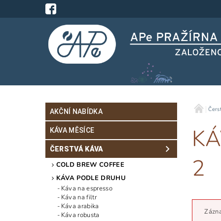
Čers
AKČNÍ NABÍDKA
KÁ
KÁVA MĚSÍCE
ČERSTVÁ KÁVA
2
COLD BREW COFFEE
KÁVA PODLE DRUHU
Káva na espresso
Káva na filtr
Káva arabika
Zázna
Káva robusta