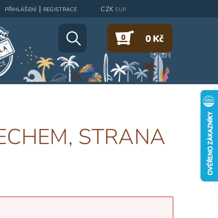
|
CZK
PŘIHLÁŠENÍ
REGISTRACE
EUR
0
0 Kč
ECHEM
, STRANA