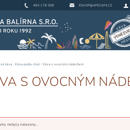
485 178 008
ESHOP@APECAFE.CZ
tvá káva
Káva podle chuti
Káva s ovocným nádechem
VA S OVOCNÝM NÁD
my nebyly nalezeny...