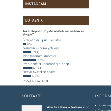
INSTAGRAM
DOTAZNÍK
Jaká zlepšení byste uvítali na našem e-
shopu?
Širší nabídku příslušenství
(6%)
Nabídku výběrových káv
(19%)
Více možností dopravy
(32%)
Přehlednější uspořádání e-shopu
(23%)
Recyklovatelné obaly
(20%)
Počet hlasů:
488
KONTAKT
INFORM
Jak naku
APe Pražírna a balírna s.r.o.
Obchodn