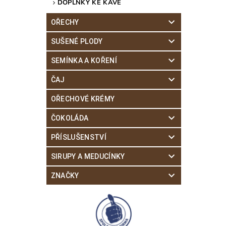
DOPLŇKY KE KÁVĚ
OŘECHY
SUŠENÉ PLODY
SEMÍNKA A KOŘENÍ
ČAJ
OŘECHOVÉ KRÉMY
ČOKOLÁDA
PŘÍSLUŠENSTVÍ
SIRUPY A MEDUCÍNKY
ZNAČKY